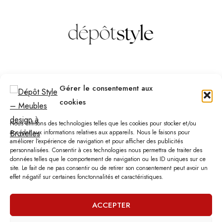
Des questions ? Contactez-nous
Gérer le consentement aux
Téléphone :
(+32) 2 523 70 59
cookies
Email :
contact@depotstyle.be
Adresse :
Rue des Deux Gares 6, 1070 Bruxelles
Nous utilisons des technologies telles que les cookies pour stocker et/ou
accéder aux informations relatives aux appareils. Nous le faisons pour
améliorer l’expérience de navigation et pour afficher des publicités
Heures d’ouverture
personnalisées. Consentir à ces technologies nous permettra de traiter des
données telles que le comportement de navigation ou les ID uniques sur ce
Lundi – Samedi :
10:00 – 18:30
site. Le fait de ne pas consentir ou de retirer son consentement peut avoir un
Vendredi :
10:00-13:00 – 15:00 -18:30
effet négatif sur certaines fonctonnalités et caractéristiques.
Dimanche :
12:00-18:00
ACCEPTER
Nous sommes fermés les jours fériés.