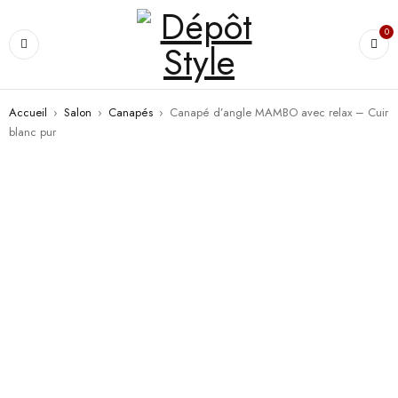
0
Accueil
›
Salon
›
Canapés
›
Canapé d’angle MAMBO avec relax – Cuir
blanc pur