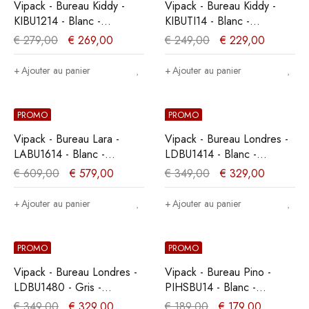
Vipack - Bureau Kiddy -
Vipack - Bureau Kiddy -
KIBU1214 - Blanc -
KIBUTI14 - Blanc -
55x90x120cm
74,8x159,6x116cm
€
279,00
€
269,00
€
249,00
€
229,00
Ajouter au panier
Ajouter au panier
PROMO
PROMO
Vipack - Bureau Lara -
Vipack - Bureau Londres -
LABU1614 - Blanc -
LDBU1414 - Blanc -
75,5x70xcm
65x75xcm
€
609,00
€
579,00
€
349,00
€
329,00
Ajouter au panier
Ajouter au panier
PROMO
PROMO
Vipack - Bureau Londres -
Vipack - Bureau Pino -
LDBU1480 - Gris -
PIHSBU14 - Blanc -
65x75xcm
67,9x72xcm
€
349,00
€
329,00
€
189,00
€
179,00