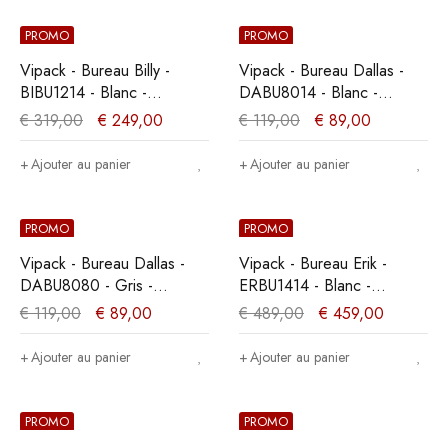
PROMO
PROMO
Vipack - Bureau Billy -
Vipack - Bureau Dallas -
BIBU1214 - Blanc -
DABU8014 - Blanc -
60x75,2x125cm
50x150,6x80,5cm
€
319,00
€
249,00
€
119,00
€
89,00
Ajouter au panier
Ajouter au panier
PROMO
PROMO
Vipack - Bureau Dallas -
Vipack - Bureau Erik -
DABU8080 - Gris -
ERBU1414 - Blanc -
50x150,6x80,5cm
72x75,5x137cm
€
119,00
€
89,00
€
489,00
€
459,00
Ajouter au panier
Ajouter au panier
PROMO
PROMO