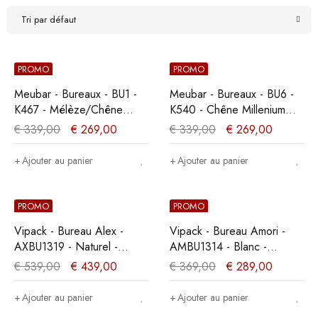
Tri par défaut
PROMO
PROMO
Meubar - Bureaux - BU1 -
Meubar - Bureaux - BU6 -
K467 - Mélèze/Chêne
K540 - Chêne Millenium
cristal marron clair -
clair - 139x75x67cm
€
339,00
€
269,00
€
339,00
€
269,00
139x75x67cm
Ajouter au panier
Ajouter au panier
PROMO
PROMO
Vipack - Bureau Alex -
Vipack - Bureau Amori -
AXBU1319 - Naturel -
AMBU1314 - Blanc -
60x75x130cm
60x84,5x130cm
€
539,00
€
439,00
€
369,00
€
289,00
Ajouter au panier
Ajouter au panier