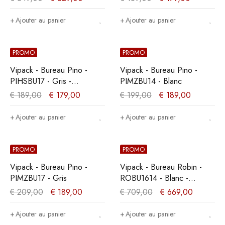
Ajouter au panier
Ajouter au panier
PROMO
PROMO
Vipack - Bureau Pino -
Vipack - Bureau Pino -
PIHSBU17 - Gris -
PIMZBU14 - Blanc
67,9x72xcm
€
189,00
€
179,00
€
199,00
€
189,00
Ajouter au panier
Ajouter au panier
PROMO
PROMO
Vipack - Bureau Pino -
Vipack - Bureau Robin -
PIMZBU17 - Gris
ROBU1614 - Blanc -
70x75,5xcm
€
209,00
€
189,00
€
709,00
€
669,00
Ajouter au panier
Ajouter au panier