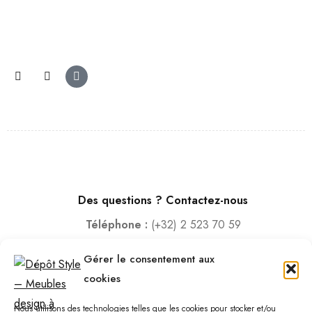
Des questions ? Contactez-nous
Téléphone :
(+32) 2 523 70 59
Email :
contact@depotstyle.be
Gérer le consentement aux
Adresse :
Rue des Deux Gares 6, 1070 Bruxelles
cookies
Heures d’ouverture
Nous utilisons des technologies telles que les cookies pour stocker et/ou