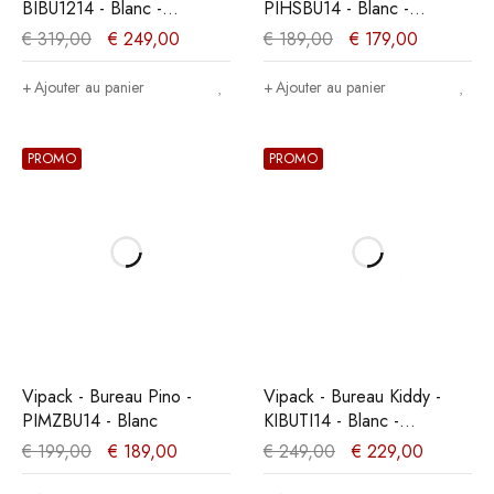
BIBU1214 - Blanc -
PIHSBU14 - Blanc -
60x75,2x125cm
67,9x72xcm
€
319,00
€
249,00
€
189,00
€
179,00
Ajouter au panier
Ajouter au panier
PROMO
PROMO
Vipack - Bureau Pino -
Vipack - Bureau Kiddy -
PIMZBU14 - Blanc
KIBUTI14 - Blanc -
74,8x159,6x116cm
€
199,00
€
189,00
€
249,00
€
229,00