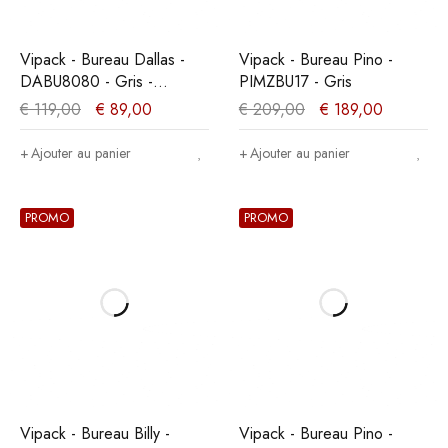
Vipack - Bureau Dallas -
Vipack - Bureau Pino -
DABU8080 - Gris -
PIMZBU17 - Gris
50x150,6x80,5cm
€
119,00
€
89,00
€
209,00
€
189,00
Ajouter au panier
Ajouter au panier
PROMO
PROMO
Vipack - Bureau Billy -
Vipack - Bureau Pino -