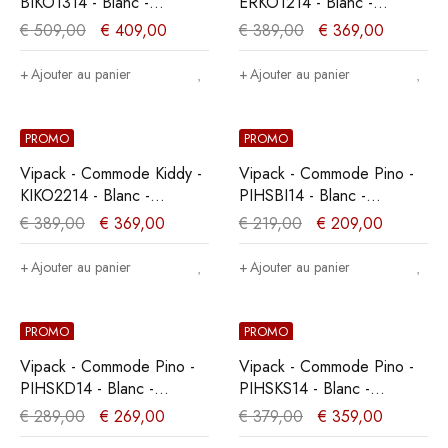
BIKO1314 - Blanc -
ERKO1214 - Blanc -
57x89x100cm
57x87x100cm
€
509,00
€
409,00
€
389,00
€
369,00
Ajouter au panier
Ajouter au panier
PROMO
PROMO
Vipack - Commode Kiddy -
Vipack - Commode Pino -
KIKO2214 - Blanc -
PIHSBI14 - Blanc -
47x92xcm
43,3x71,8xcm
€
389,00
€
369,00
€
219,00
€
209,00
Ajouter au panier
Ajouter au panier
PROMO
PROMO
Vipack - Commode Pino -
Vipack - Commode Pino -
PIHSKD14 - Blanc -
PIHSKS14 - Blanc -
43,3x71,8xcm
43,3x71,8xcm
€
289,00
€
269,00
€
379,00
€
359,00