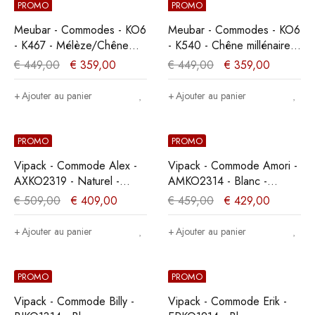
PROMO
PROMO
Meubar - Commodes - KO6
Meubar - Commodes - KO6
- K467 - Mélèze/Chêne
- K540 - Chêne millénaire
cristal marron clair -
clair - 120x89x50cm
€
449,00
€
359,00
€
449,00
€
359,00
119x88x50cm
Ajouter au panier
Ajouter au panier
PROMO
PROMO
Vipack - Commode Alex -
Vipack - Commode Amori -
AXKO2319 - Naturel -
AMKO2314 - Blanc -
42x83x86cm
50x85,1x90cm
€
509,00
€
409,00
€
459,00
€
429,00
Ajouter au panier
Ajouter au panier
PROMO
PROMO
Vipack - Commode Billy -
Vipack - Commode Erik -