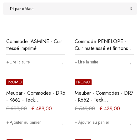
Tri par défaut
Commode JASMINE - Cuir
Commode PENELOPE -
tressé imprimé
Cuir matelassé et finitions
métal
Lire la suite
Lire la suite
PROMO
PROMO
Meubar - Commodes - DR6
Meubar - Commodes - DR7
- K662 - Teck
- K662 - Teck
Orange/Aspect Acier -
Orange/Aspect Acier -
€
609,00
€
489,00
€
549,00
€
439,00
216x84x50cm
167x84x50cm
Ajouter au panier
Ajouter au panier