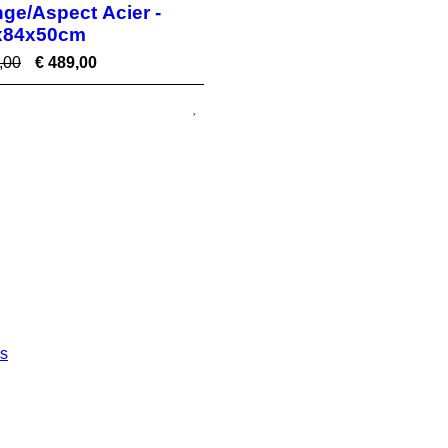
ge/Aspect Acier -
x84x50cm
,00
€
489,00
es