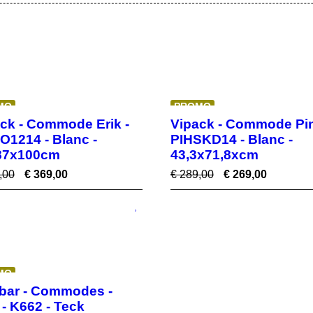
MO
PROMO
ck - Commode Erik -
Vipack - Commode Pin
1214 - Blanc -
PIHSKD14 - Blanc -
87x100cm
43,3x71,8xcm
,00
€
369,00
€
289,00
€
269,00
MO
bar - Commodes -
- K662 - Teck