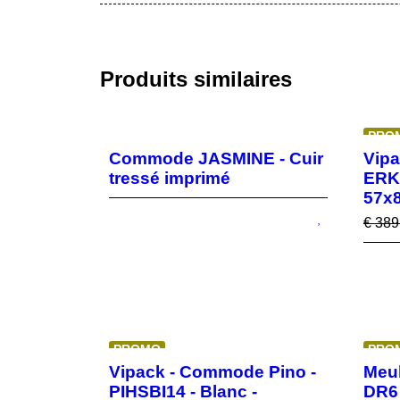
Produits similaires
PRO
Commode JASMINE - Cuir
Vipa
tressé imprimé
ERKO
57x
€
389
PROMO
PRO
Vipack - Commode Pino -
Meu
PIHSBI14 - Blanc -
DR6 