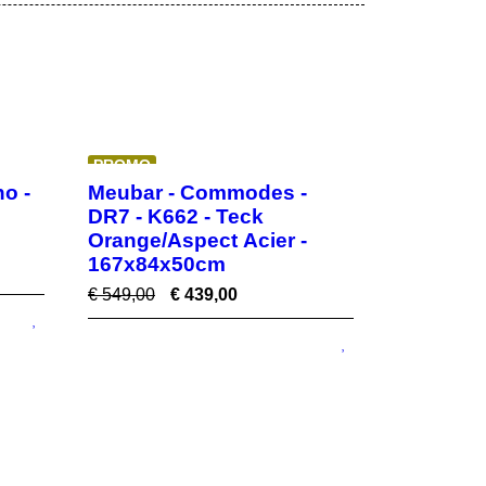
PROMO
o -
Meubar - Commodes -
DR7 - K662 - Teck
Orange/Aspect Acier -
167x84x50cm
€
549,00
€
439,00