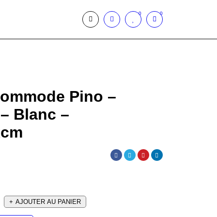
0
0
Commode Pino –
– Blanc –
xcm
AJOUTER AU PANIER