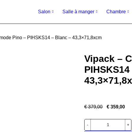
Salon
Salle à manger
Chambre
mode Pino – PIHSKS14 – Blanc – 43,3×71,8xcm
Vipack – 
PIHSKS14 
43,3×71,8
€
379,00
€
359,00