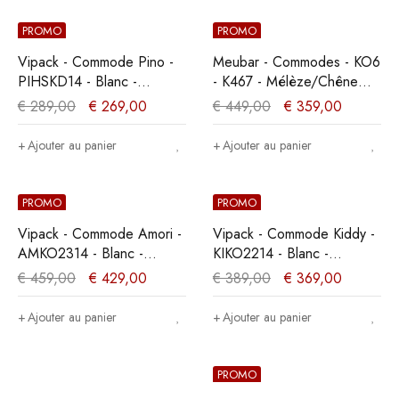
PROMO
PROMO
Vipack - Commode Pino -
Meubar - Commodes - KO6
PIHSKD14 - Blanc -
- K467 - Mélèze/Chêne
43,3x71,8xcm
cristal marron clair -
€
289,00
€
269,00
€
449,00
€
359,00
119x88x50cm
Ajouter au panier
Ajouter au panier
PROMO
PROMO
Vipack - Commode Amori -
Vipack - Commode Kiddy -
AMKO2314 - Blanc -
KIKO2214 - Blanc -
50x85,1x90cm
47x92xcm
€
459,00
€
429,00
€
389,00
€
369,00
Ajouter au panier
Ajouter au panier
PROMO