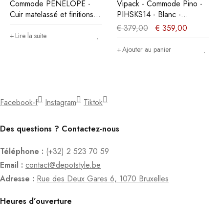
Commode PENELOPE -
Vipack - Commode Pino -
Cuir matelassé et finitions
PIHSKS14 - Blanc -
métal
43,3x71,8xcm
€
379,00
€
359,00
Lire la suite
Ajouter au panier
Facebook-f
Instagram
Tiktok
Des questions ? Contactez-nous
Téléphone :
(+32) 2 523 70 59
Email :
contact@depotstyle.be
Adresse :
Rue des Deux Gares 6, 1070 Bruxelles
Heures d’ouverture