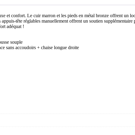
luxe et confort. Le cuir marron et les pieds en métal bronze offrent un l
es appuis-tête réglables manuellement offrent un soutien supplémentaire p
ort adéquat !
ousse souple
lace sans accoudoirs + chaise longue droite