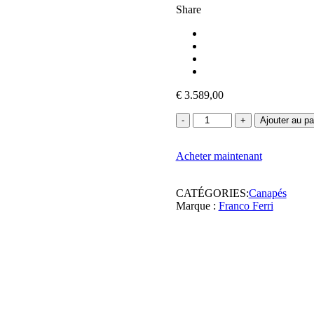
Share
€
3.589,00
quantité
Ajouter au pa
de
Canapé
Acheter maintenant
d'angle
AVION
-
CATÉGORIES:
Canapés
Cuir
Marque :
Franco Ferri
marron