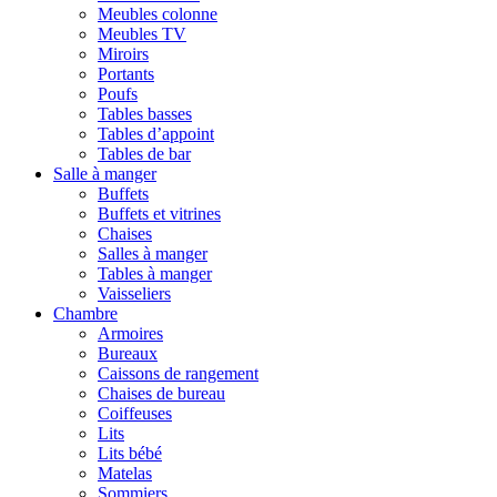
Meubles colonne
Meubles TV
Miroirs
Portants
Poufs
Tables basses
Tables d’appoint
Tables de bar
Salle à manger
Buffets
Buffets et vitrines
Chaises
Salles à manger
Tables à manger
Vaisseliers
Chambre
Armoires
Bureaux
Caissons de rangement
Chaises de bureau
Coiffeuses
Lits
Lits bébé
Matelas
Sommiers