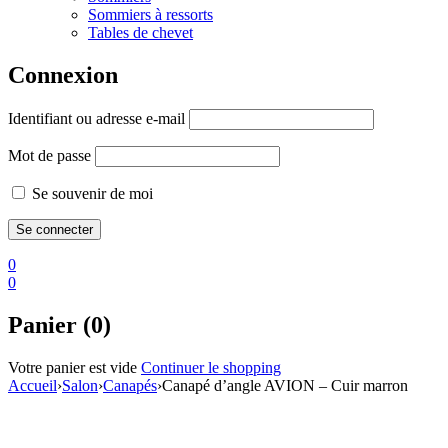
Sommiers à ressorts
Tables de chevet
Connexion
Identifiant ou adresse e-mail
Mot de passe
Se souvenir de moi
0
0
Panier (0)
Votre panier est vide
Continuer le shopping
Accueil
›
Salon
›
Canapés
›
Canapé d’angle AVION – Cuir marron