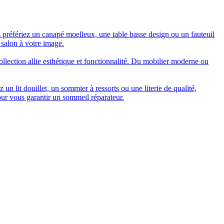
 préfériez un canapé moelleux, une table basse design ou un fauteuil
 salon à votre image.
collection allie esthétique et fonctionnalité. Du mobilier moderne ou
n lit douillet, un sommier à ressorts ou une literie de qualité,
our vous garantir un sommeil réparateur.