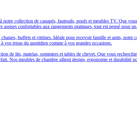
à notre collection de canapés, fauteuils, poufs et meubles TV. Que vous
es assises confortables aux rangements pratiques, tout est pensé pour un
chaises, buffets et vitrines. Idéale pour recevoir famille et amis, notre 
t à vos repas du quotidien comme à vos grandes occasions.
n de lits, matelas, sommiers et tables de chevet. Que vous recherchiez u
arfait. Nos meubles de chambre allient design, ergonomie et durabilité p