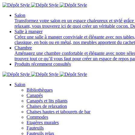
Salon
Transformez votre salon en un espace chaleureux et stylé grâce 
relaxant, vous trouverez ici de quoi créer un véritable cocon. D
Salle à manger
Créez une salle à manger conviviale et élégante avec nos tables, 
classique, en bois ou en métal, nos meubles apportent du cache
Chambre
Aménagez une chambre confortable et élégante avec notre sélectio
trouvez tout ce qu’il vous faut pour créer un espace de repos p
Produits récemment consultés
Salon
Bibliothèques
Canapés
Canapés et lits pliants
Chaises de relaxation
Chaises hautes et tabourets de bar
Commodes
Etagères murales
Fauteuils
Fauteuils relax