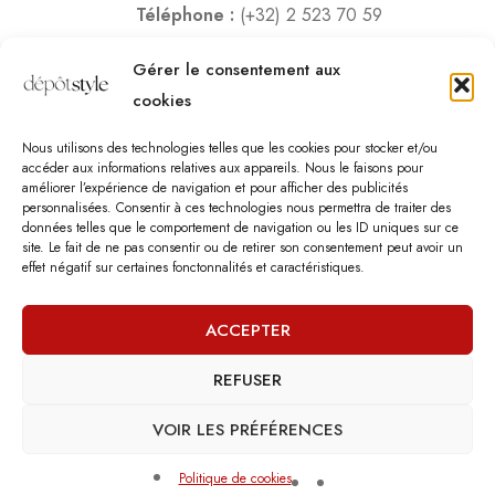
Téléphone :
(+32) 2 523 70 59
Email :
contact@depotstyle.be
Gérer le consentement aux
Adresse :
Rue des Deux Gares 6, 1070 Bruxelles
cookies
Heures d’ouverture
Nous utilisons des technologies telles que les cookies pour stocker et/ou
Lundi – Samedi :
10:00 – 18:30
accéder aux informations relatives aux appareils. Nous le faisons pour
améliorer l’expérience de navigation et pour afficher des publicités
Vendredi :
10:00-13:00 – 15:00 -18:30
personnalisées. Consentir à ces technologies nous permettra de traiter des
Dimanche :
12:00-18:00
données telles que le comportement de navigation ou les ID uniques sur ce
site. Le fait de ne pas consentir ou de retirer son consentement peut avoir un
effet négatif sur certaines fonctonnalités et caractéristiques.
Nous sommes fermés les jours fériés.
ACCEPTER
REFUSER
©
Dépôt Style
– Tous droits réservés.
Agence web
: Vebdès
Conditions d'utilisation
Politique Vie Privée
Qui sommes-nous
VOIR LES PRÉFÉRENCES
Politique de cookies
0