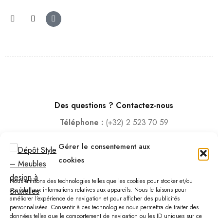
Des questions ? Contactez-nous
Téléphone :
(+32) 2 523 70 59
Email :
contact@depotstyle.be
Gérer le consentement aux
Adresse :
Rue des Deux Gares 6, 1070 Bruxelles
cookies
Heures d’ouverture
Nous utilisons des technologies telles que les cookies pour stocker et/ou
Lundi – Samedi :
10:00 – 18:30
accéder aux informations relatives aux appareils. Nous le faisons pour
améliorer l’expérience de navigation et pour afficher des publicités
Vendredi :
10:00-13:00 – 15:00 -18:30
personnalisées. Consentir à ces technologies nous permettra de traiter des
Dimanche :
12:00-18:00
données telles que le comportement de navigation ou les ID uniques sur ce