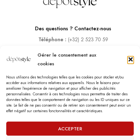
Des questions ? Contactez-nous
Téléphone :
(+32) 2 523 70 59
Email :
contact@depotstyle.be
Gérer le consentement aux
Adresse :
Rue des Deux Gares 6, 1070 Bruxelles
cookies
Heures d’ouverture
Nous utilisons des technologies telles que les cookies pour stocker et/ou
Lundi – Samedi :
10:00 – 18:30
accéder aux informations relatives aux appareils. Nous le faisons pour
améliorer l’expérience de navigation et pour afficher des publicités
Vendredi :
10:00-13:00 – 15:00 -18:30
personnalisées. Consentir à ces technologies nous permettra de traiter des
Dimanche :
12:00-18:00
données telles que le comportement de navigation ou les ID uniques sur ce
site. Le fait de ne pas consentir ou de retirer son consentement peut avoir un
effet négatif sur certaines fonctonnalités et caractéristiques.
Nous sommes fermés les jours fériés.
ACCEPTER