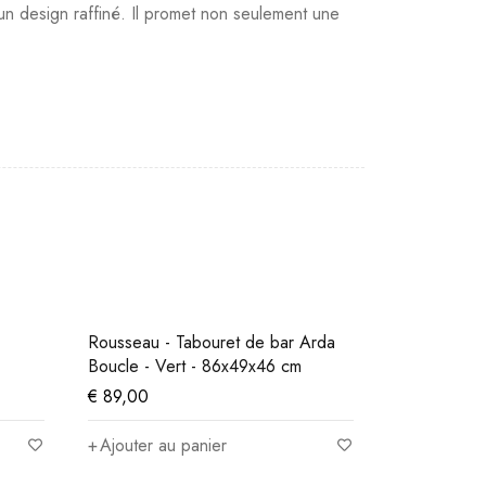
 un design raffiné. Il promet non seulement une
Rousseau - Tabouret de bar Arda
Rousseau - Chaise
Boucle - Vert - 86x49x46 cm
97x46x53 cm
€
89,00
€
99,00
Ajouter au panier
Ajouter au panie