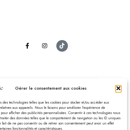
Gérer le consentement aux cookies
es d’ouverture
 – Samedi :
10:00 – 18:30
s des technologies telles que les cookies pour stocker et/ou accéder aux
relatives aux appareils. Nous le faisons pour améliorer l’expérience de
edi :
10:00-13:00 – 15:00 -18:30
t pour afficher des publicités personnalisées. Consentir à ces technologies nous
che :
12:00-18:00
 traiter des données telles que le comportement de navigation ou les ID uniques
Le fait de ne pas consentir ou de retirer son consentement peut avoir un effet
ertaines fonctonnalités et caractéristiques.