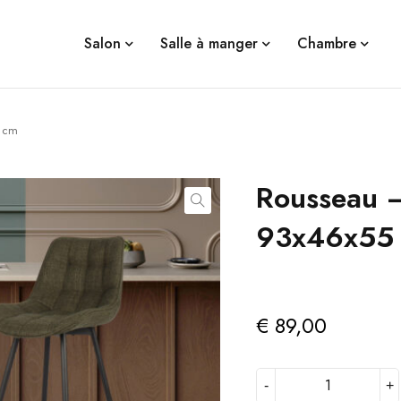
Salon
Salle à manger
Chambre
5 cm
Rousseau –
93x46x55
€
89,00