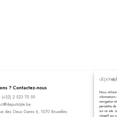
Heur
ions ? Contactez-nous
Lundi
Nous utilison
:
(+32) 2 523 70 59
informations 
Vendr
navigation e
act@depotstyle.be
Diman
permettra de
ue des Deux Gares 6, 1070 Bruxelles
sur ce site. 
négatif sur c