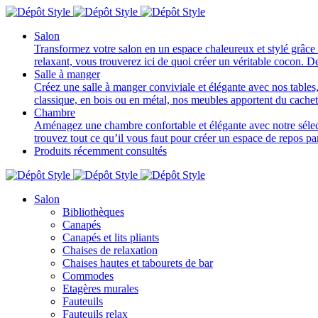
Salon
Transformez votre salon en un espace chaleureux et stylé grâce 
relaxant, vous trouverez ici de quoi créer un véritable cocon. D
Salle à manger
Créez une salle à manger conviviale et élégante avec nos tables, 
classique, en bois ou en métal, nos meubles apportent du cache
Chambre
Aménagez une chambre confortable et élégante avec notre sélectio
trouvez tout ce qu’il vous faut pour créer un espace de repos p
Produits récemment consultés
Salon
Bibliothèques
Canapés
Canapés et lits pliants
Chaises de relaxation
Chaises hautes et tabourets de bar
Commodes
Etagères murales
Fauteuils
Fauteuils relax