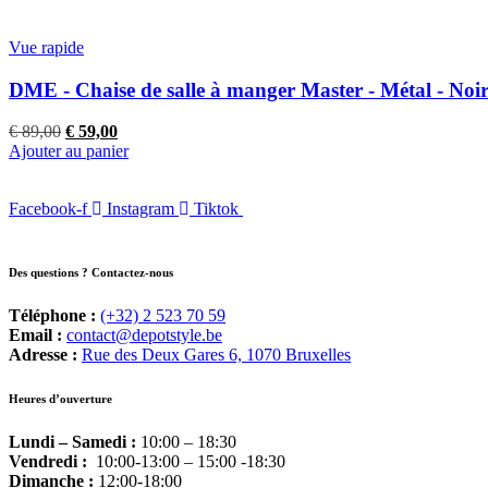
Vue rapide
DME - Chaise de salle à manger Master - Métal - No
Le
Le
€
89,00
€
59,00
prix
prix
Ajouter au panier
initial
actuel
était :
est :
Facebook-f
€ 89,00.
Instagram
€ 59,00.
Tiktok
Des questions ? Contactez-nous
Téléphone :
(+32) 2 523 70 59
Email :
contact@depotstyle.be
Adresse :
Rue des Deux Gares 6, 1070 Bruxelles
Heures d’ouverture
Lundi – Samedi :
10:00 – 18:30
Vendredi :
10:00-13:00 – 15:00 -18:30
Dimanche :
12:00-18:00