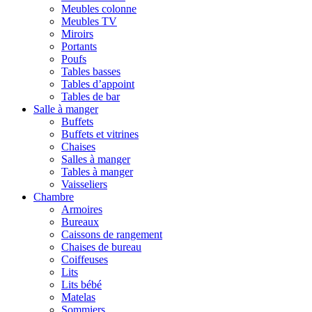
Meubles colonne
Meubles TV
Miroirs
Portants
Poufs
Tables basses
Tables d’appoint
Tables de bar
Salle à manger
Buffets
Buffets et vitrines
Chaises
Salles à manger
Tables à manger
Vaisseliers
Chambre
Armoires
Bureaux
Caissons de rangement
Chaises de bureau
Coiffeuses
Lits
Lits bébé
Matelas
Sommiers