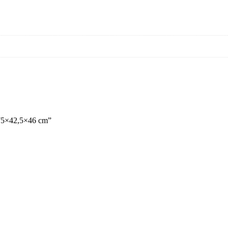
– 75×42,5×46 cm”