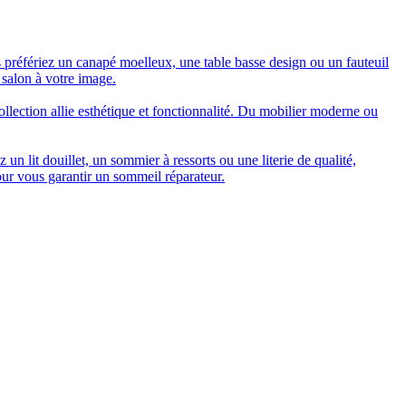
 préfériez un canapé moelleux, une table basse design ou un fauteuil
 salon à votre image.
collection allie esthétique et fonctionnalité. Du mobilier moderne ou
n lit douillet, un sommier à ressorts ou une literie de qualité,
our vous garantir un sommeil réparateur.