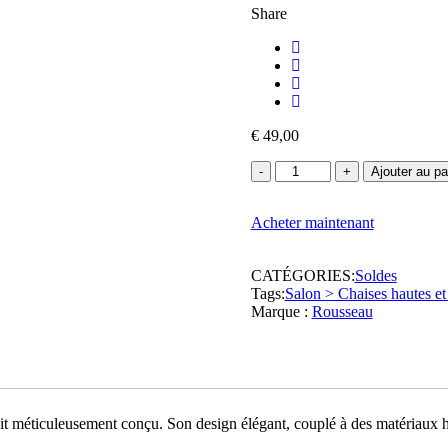
Share
€
49,00
quantité
Ajouter au pa
de
Rousseau
Acheter maintenant
-
Chaise
haute
CATÉGORIES:
Soldes
-
Tags:
Salon > Chaises hautes et
75x42,5x46
Marque :
Rousseau
cm
duit méticuleusement conçu. Son design élégant, couplé à des matériaux 