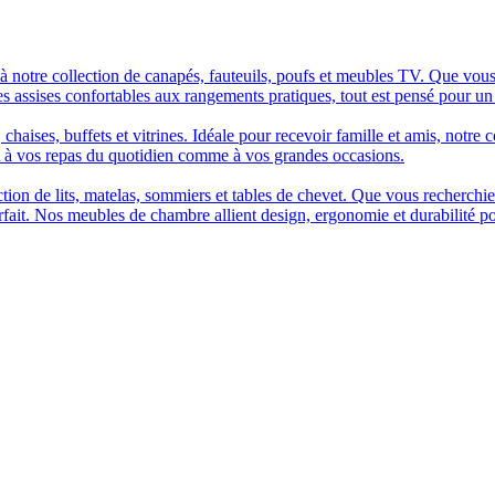
à notre collection de canapés, fauteuils, poufs et meubles TV. Que vous
es assises confortables aux rangements pratiques, tout est pensé pour un
chaises, buffets et vitrines. Idéale pour recevoir famille et amis, notre 
t à vos repas du quotidien comme à vos grandes occasions.
n de lits, matelas, sommiers et tables de chevet. Que vous recherchiez u
arfait. Nos meubles de chambre allient design, ergonomie et durabilité p