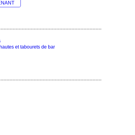
ENANT
s
hautes et tabourets de bar