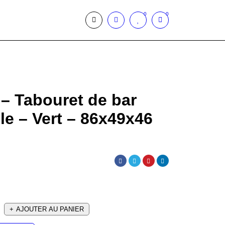
0
0
– Tabouret de bar
e – Vert – 86x49x46
AJOUTER AU PANIER