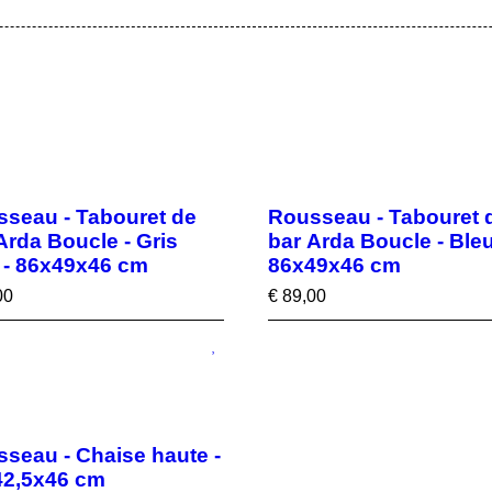
seau - Tabouret de
Rousseau - Tabouret 
Arda Boucle - Gris
bar Arda Boucle - Bleu
r - 86x49x46 cm
86x49x46 cm
00
€
89,00
seau - Chaise haute -
42,5x46 cm