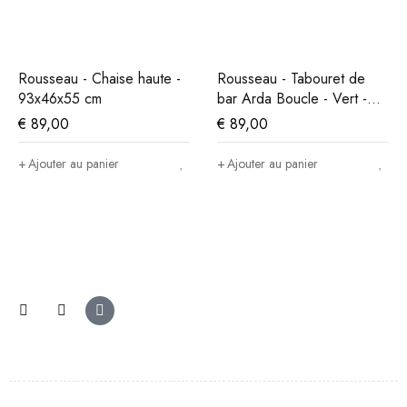
Rousseau - Chaise haute -
Rousseau - Tabouret de
93x46x55 cm
bar Arda Boucle - Vert -
86x49x46 cm
€
89,00
€
89,00
Ajouter au panier
Ajouter au panier