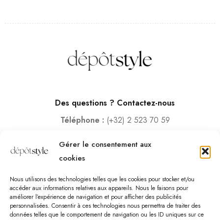
Des questions ? Contactez-nous
Téléphone :
(+32) 2 523 70 59
Email :
contact@depotstyle.be
Gérer le consentement aux
Adresse :
Rue des Deux Gares 6, 1070 Bruxelles
cookies
Heures d’ouverture
Nous utilisons des technologies telles que les cookies pour stocker et/ou
Lundi – Samedi :
10:00 – 18:30
accéder aux informations relatives aux appareils. Nous le faisons pour
améliorer l’expérience de navigation et pour afficher des publicités
Vendredi :
10:00-13:00 – 15:00 -18:30
personnalisées. Consentir à ces technologies nous permettra de traiter des
Dimanche :
12:00-18:00
données telles que le comportement de navigation ou les ID uniques sur ce