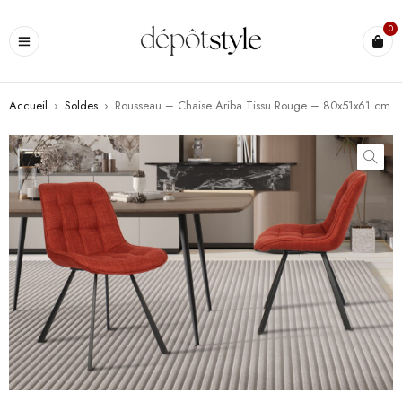
0
Accueil
›
Soldes
›
Rousseau – Chaise Ariba Tissu Rouge – 80x51x61 cm