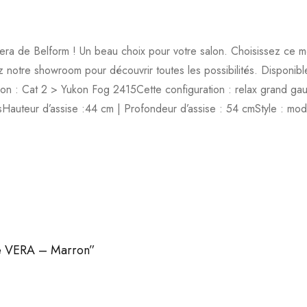
Vera de Belform ! Un beau choix pour votre salon. Choisissez ce m
tez notre showroom pour découvrir toutes les possibilités. Disponibl
sion : Cat 2 > Yukon Fog 2415Cette configuration : relax grand ga
nsHauteur d’assise :44 cm | Profondeur d’assise : 54 cmStyle : moder
gle VERA – Marron”