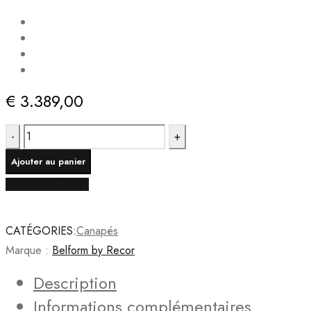
€
3.389,00
quantité
de
Ajouter au panier
Canapé
Acheter maintenant
d'angle
VERA
-
CATÉGORIES:
Canapés
Marron
Marque :
Belform by Recor
Description
Informations complémentaires