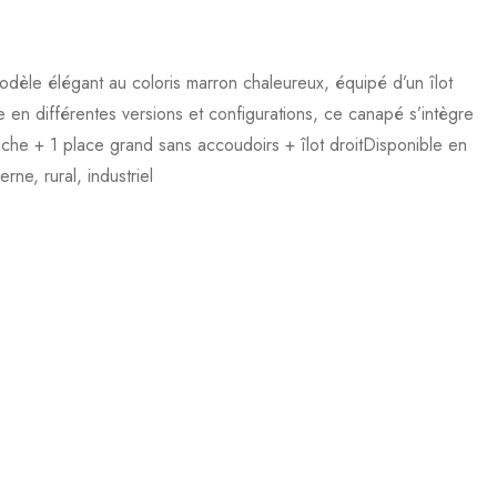
odèle élégant au coloris marron chaleureux, équipé d’un îlot
e en différentes versions et configurations, ce canapé s’intègre
uche + 1 place grand sans accoudoirs + îlot droitDisponible en
ne, rural, industriel