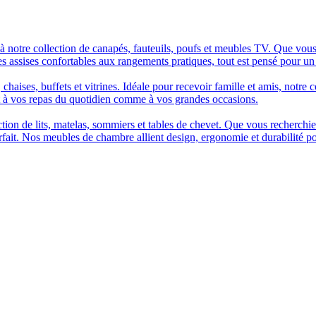
à notre collection de canapés, fauteuils, poufs et meubles TV. Que vous
es assises confortables aux rangements pratiques, tout est pensé pour un
chaises, buffets et vitrines. Idéale pour recevoir famille et amis, notre 
t à vos repas du quotidien comme à vos grandes occasions.
n de lits, matelas, sommiers et tables de chevet. Que vous recherchiez u
arfait. Nos meubles de chambre allient design, ergonomie et durabilité p