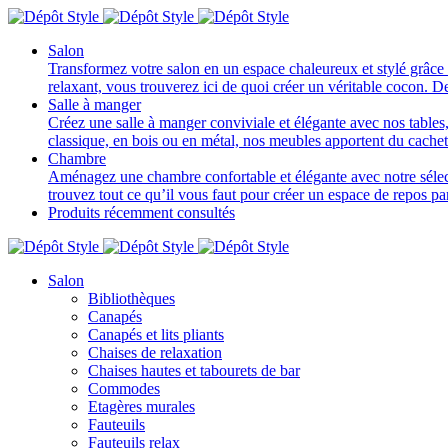
Salon
Transformez votre salon en un espace chaleureux et stylé grâce 
relaxant, vous trouverez ici de quoi créer un véritable cocon. D
Salle à manger
Créez une salle à manger conviviale et élégante avec nos tables, 
classique, en bois ou en métal, nos meubles apportent du cache
Chambre
Aménagez une chambre confortable et élégante avec notre sélectio
trouvez tout ce qu’il vous faut pour créer un espace de repos p
Produits récemment consultés
Salon
Bibliothèques
Canapés
Canapés et lits pliants
Chaises de relaxation
Chaises hautes et tabourets de bar
Commodes
Etagères murales
Fauteuils
Fauteuils relax