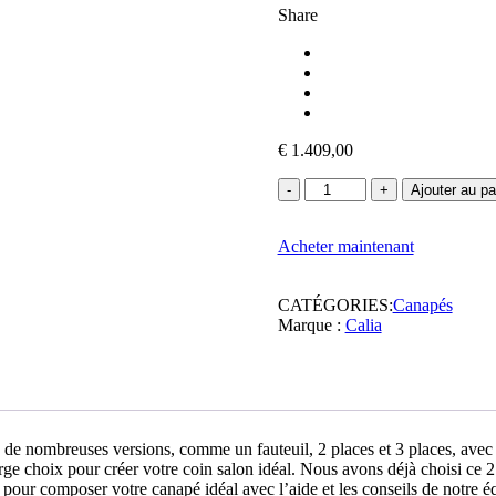
Share
€
1.409,00
quantité
Ajouter au pa
de
Canapé
Acheter maintenant
2
boutons
-
CATÉGORIES:
Canapés
Volcan
Marque :
Calia
s de nombreuses versions, comme un fauteuil, 2 places et 3 places, avec 
 large choix pour créer votre coin salon idéal. Nous avons déjà choisi c
 pour composer votre canapé idéal avec l’aide et les conseils de notre é