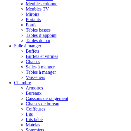
Meubles colonne
Meubles TV
Miroirs
Portants
Poufs
Tables basses
Tables d’appoint
Tables de bar
Salle à manger
Buffets
Buffets et vitrines
Chaises
Salles à manger
Tables à manger
Vaisseliers
Chambre
Armoires
Bureaux
Caissons de rangement
Chaises de bureau
Coiffeuses
Lits
Lits bébé
Matelas
Sommiers