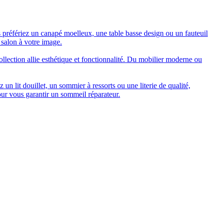
 préfériez un canapé moelleux, une table basse design ou un fauteuil
 salon à votre image.
collection allie esthétique et fonctionnalité. Du mobilier moderne ou
n lit douillet, un sommier à ressorts ou une literie de qualité,
our vous garantir un sommeil réparateur.