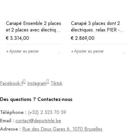
Canapé Ensemble 2 places
Canapé 3 places dont 2
et 2 places avec électrique.
électriques. relax PIER -
relax OTTO - Taupe
Cuir gris foncé
€
3.314,00
€
2.869,00
Ajouter au panier
Ajouter au panier
Facebook-f
Instagram
Tiktok
Des questions ? Contactez-nous
Téléphone :
(+32) 2 523 70 59
Email :
contact@depotstyle.be
Adresse :
Rue des Deux Gares 6, 1070 Bruxelles