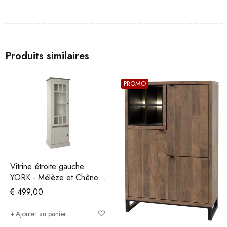
Produits similaires
PROMO
Vitrine étroite gauche
YORK - Mélèze et Chêne
Cristal Beige
€
499,00
Ajouter au panier