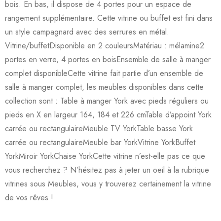
bois. En bas, il dispose de 4 portes pour un espace de
rangement supplémentaire. Cette vitrine ou buffet est fini dans
un style campagnard avec des serrures en métal.
Vitrine/buffetDisponible en 2 couleursMatériau : mélamine2
portes en verre, 4 portes en boisEnsemble de salle à manger
complet disponibleCette vitrine fait partie d’un ensemble de
salle à manger complet, les meubles disponibles dans cette
collection sont : Table à manger York avec pieds réguliers ou
pieds en X en largeur 164, 184 et 226 cmTable d’appoint York
carrée ou rectangulaireMeuble TV YorkTable basse York
carrée ou rectangulaireMeuble bar YorkVitrine YorkBuffet
YorkMiroir YorkChaise YorkCette vitrine n’est-elle pas ce que
vous recherchez ? N’hésitez pas à jeter un oeil à la rubrique
vitrines sous Meubles, vous y trouverez certainement la vitrine
de vos rêves !