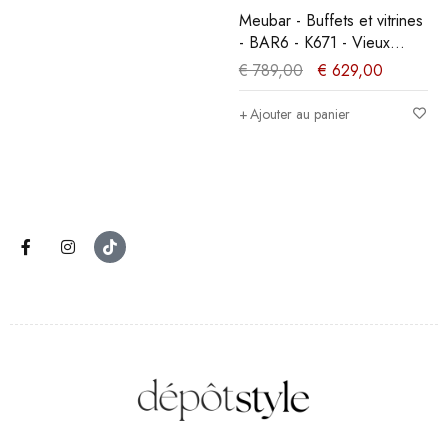
Meubar - Buffets et vitrines
- BAR6 - K671 - Vieux
teck/Noir mat -
€
789,00
€
629,00
108x162x50cm
Ajouter au panier