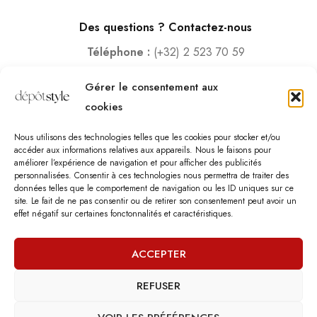
Des questions ? Contactez-nous
Téléphone :
(+32) 2 523 70 59
Email :
contact@depotstyle.be
Gérer le consentement aux
Adresse :
Rue des Deux Gares 6, 1070 Bruxelles
cookies
Heures d’ouverture
Nous utilisons des technologies telles que les cookies pour stocker et/ou
Lundi – Samedi :
10:00 – 18:30
accéder aux informations relatives aux appareils. Nous le faisons pour
améliorer l’expérience de navigation et pour afficher des publicités
Vendredi :
10:00-13:00 – 15:00 -18:30
personnalisées. Consentir à ces technologies nous permettra de traiter des
Dimanche :
12:00-18:00
données telles que le comportement de navigation ou les ID uniques sur ce
site. Le fait de ne pas consentir ou de retirer son consentement peut avoir un
effet négatif sur certaines fonctonnalités et caractéristiques.
Nous sommes fermés les jours fériés.
ACCEPTER
REFUSER
©
Dépôt Style
– Tous droits réservés.
Agence web
: Vebdès
Conditions d'utilisation
Politique Vie Privée
Qui sommes-nous