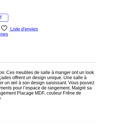
T
Liste d'envies
rines
oir. Ces meubles de salle à manger ont un look
çades offrent un design unique. Une salle à
er un œil à son design saisissant. Vous pouvez
timents pour l’espace de rangement. Malgré sa
 rangement Placage MDF, couleur Frêne de
e