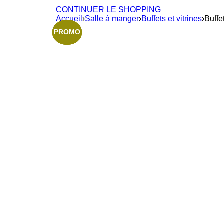
CONTINUER LE SHOPPING
Accueil
›
Salle à manger
›
Buffets et vitrines
›
Buff
PROMO
PROMO
PROMO