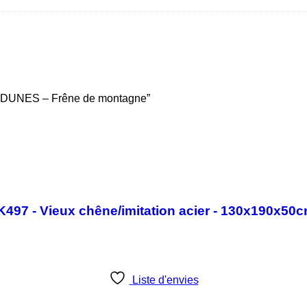
fet DUNES – Frêne de montagne”
- K497 - Vieux chêne/imitation acier - 130x190x50
Liste d'envies