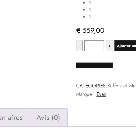
€
559,00
quantité
Ajouter au
de
Vitrine
Acheter maintenant
BELLUNO
-
CATÉGORIES:
Buffets et vitr
Millenium
Marque :
Evan
Oak
Light
Grey
ntaires
Avis (0)