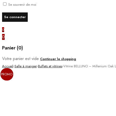
Se souvenir de moi
0
0
Panier (0)
Votre panier est vide
Continuer le shopping
Accueil
›
Salle à manger
›
Buffets et vitrines
›
Vitrine BELLUNO – Millenium Oak L
PROMO
PROMO
PROMO