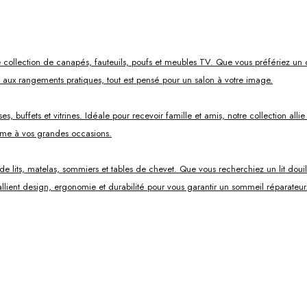
 collection de canapés, fauteuils, poufs et meubles TV. Que vous préfériez un 
s aux rangements pratiques, tout est pensé pour un salon à votre image.
, buffets et vitrines. Idéale pour recevoir famille et amis, notre collection all
mme à vos grandes occasions.
ts, matelas, sommiers et tables de chevet. Que vous recherchiez un lit douillet
lient design, ergonomie et durabilité pour vous garantir un sommeil réparateur