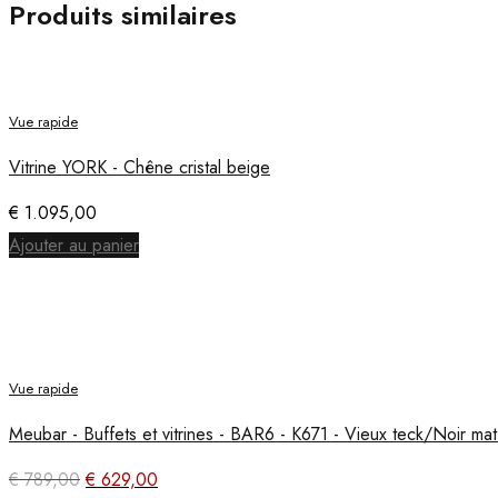
Produits similaires
Vue rapide
Vitrine YORK - Chêne cristal beige
€
1.095,00
Ajouter au panier
Vue rapide
Meubar - Buffets et vitrines - BAR6 - K671 - Vieux teck/Noir m
Le
Le
€
789,00
€
629,00