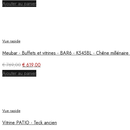
prix
prix
Ajouter au panier
initial
actuel
était :
est :
€ 789,00.
€ 629,00.
Vue rapide
Meubar - Buffets et vitrines - BAR6 - K545BL - Chêne millénair
Le
Le
€
769,00
€
619,00
prix
prix
Ajouter au panier
initial
actuel
était :
est :
€ 769,00.
€ 619,00.
Vue rapide
Vitrine PATIO - Teck ancien