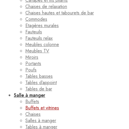
Canapés et lits pliants
Chaises de relaxation
Chaises hautes et tabourets de bar
Commodes
Etagères murales
Fauteuils
Fauteuils relax
Meubles colonne
Meubles TV
Miroirs
Portants
Poufs
Tables basses
Tables d’appoint
Tables de bar
Salle à manger
Buffets
Buffets et vitrines
Chaises
Salles à manger
Tables à manger