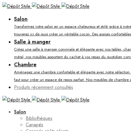
Salon
Transformez votre salon en un espace chaleureux et stylé grâce à notre
trouverez ici de quoi créer un véritable cocon. Des assises confortable
Salle à manger
Créez une salle à manger conviviale et élégante avec nos tables, chaises
métal, nos meubles apportent du cachet à vos repas du quotidien co
Chambre
Aménagez une chambre confortable et élégante avec notre sélection de li
faut pour créer un espace de repos parfait. Nos meubles de chambre al
Produits récemment consultés
Salon
Bibliothèques
Canapés