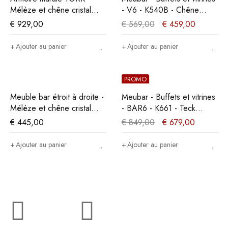
Mélèze et chêne cristal
- V6 - K540B - Chêne
beige
millénaire gris clair -
€
929,00
€
569,00
€
459,00
140x162x50cm
Ajouter au panier
Ajouter au panier
PROMO
Meuble bar étroit à droite -
Meubar - Buffets et vitrines
Mélèze et chêne cristal
- BAR6 - K661 - Teck
beige
Orange/Noir -
€
445,00
€
849,00
€
679,00
122x188x50cm
Ajouter au panier
Ajouter au panier