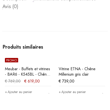
Avis (0)
Produits similaires
PROMO
Meubar - Buffets et vitrines
Vitrine ETNA - Chêne
- BAR6 - K545BL - Chêne
Millenium gris clair
millénaire nature/Noir
€
769,00
€
619,00
€
739,00
élégant - 127x202x49cm
Ajouter au panier
Ajouter au panier