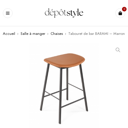
0
Accueil
›
Salle à manger
›
Chaises
›
Tabouret de bar BARAMI – Marron