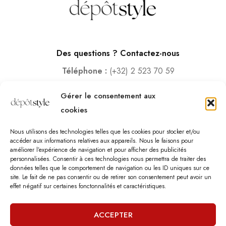
Des questions ? Contactez-nous
Téléphone :
(+32) 2 523 70 59
Email :
contact@depotstyle.be
Gérer le consentement aux
Adresse :
Rue des Deux Gares 6, 1070 Bruxelles
cookies
Heures d’ouverture
Nous utilisons des technologies telles que les cookies pour stocker et/ou
Lundi – Samedi :
10:00 – 18:30
accéder aux informations relatives aux appareils. Nous le faisons pour
améliorer l’expérience de navigation et pour afficher des publicités
Vendredi :
10:00-13:00 – 15:00 -18:30
personnalisées. Consentir à ces technologies nous permettra de traiter des
Dimanche :
12:00-18:00
données telles que le comportement de navigation ou les ID uniques sur ce
site. Le fait de ne pas consentir ou de retirer son consentement peut avoir un
effet négatif sur certaines fonctonnalités et caractéristiques.
Nous sommes fermés les jours fériés.
ACCEPTER