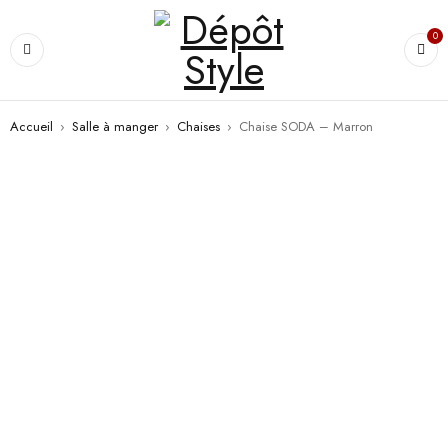
0
Accueil
›
Salle à manger
›
Chaises
›
Chaise SODA – Marron