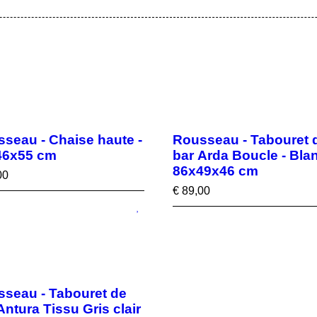
seau - Chaise haute -
Rousseau - Tabouret 
46x55 cm
bar Arda Boucle - Blan
86x49x46 cm
00
€
89,00
seau - Tabouret de
Antura Tissu Gris clair