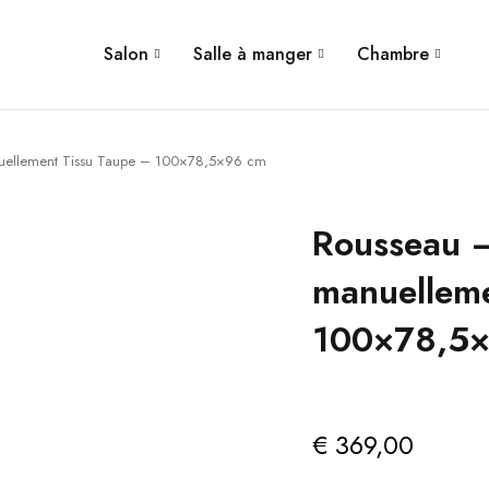
Salon
Salle à manger
Chambre
nuellement Tissu Taupe – 100×78,5×96 cm
Rousseau –
manuelleme
100×78,5
€
369,00