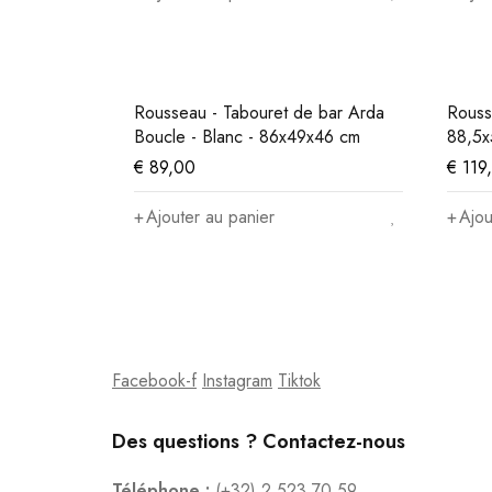
Rousseau - Tabouret de bar Arda
Rouss
Boucle - Blanc - 86x49x46 cm
88,5x
€
89,00
€
119
Ajouter au panier
Ajou
Facebook-f
Instagram
Tiktok
Des questions ? Contactez-nous
Téléphone :
(+32) 2 523 70 59