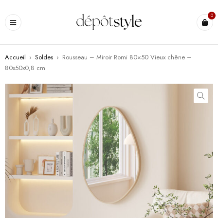
0
Accueil
›
Soldes
›
Rousseau – Miroir Romi 80×50 Vieux chêne –
80x50x0,8 cm