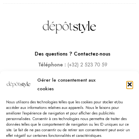
Des questions ? Contactez-nous
Téléphone :
(+32) 2 523 70 59
Email :
contact@depotstyle.be
Gérer le consentement aux
Adresse :
Rue des Deux Gares 6, 1070 Bruxelles
cookies
Heures d’ouverture
Nous utilisons des technologies telles que les cookies pour stocker et/ou
Lundi – Samedi :
10:00 – 18:30
accéder aux informations relatives aux appareils. Nous le faisons pour
améliorer l’expérience de navigation et pour afficher des publicités
Vendredi :
10:00-13:00 – 15:00 -18:30
personnalisées. Consentir à ces technologies nous permettra de traiter des
Dimanche :
12:00-18:00
données telles que le comportement de navigation ou les ID uniques sur ce
site. Le fait de ne pas consentir ou de retirer son consentement peut avoir un
effet négatif sur certaines fonctonnalités et caractéristiques.