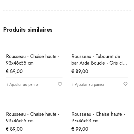
Produits similaires
Rousseau - Chaise haute -
Rousseau - Tabouret de
93x46x55 cm
bar Arda Boucle - Gris clair
- 86x49x46 cm
€
89,00
€
89,00
Ajouter au panier
Ajouter au panier
Rousseau - Chaise haute -
Rousseau - Chaise haute -
93x46x55 cm
97x46x53 cm
€
89,00
€
99,00