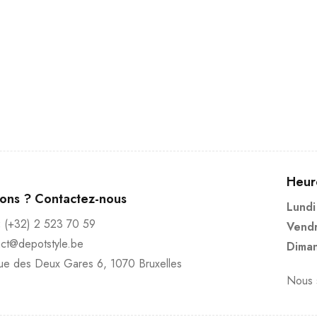
Heur
ions ? Contactez-nous
Lundi
:
(+32) 2 523 70 59
Vendr
act@depotstyle.be
Diman
ue des Deux Gares 6, 1070 Bruxelles
Nous s