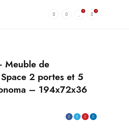
0
0
– Meuble de
Space 2 portes et 5
Sonoma – 194x72x36