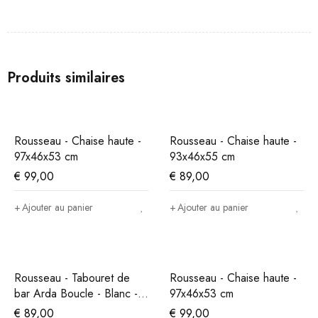
Produits similaires
Rousseau - Chaise haute -
Rousseau - Chaise haute -
97x46x53 cm
93x46x55 cm
€
99,00
€
89,00
Ajouter au panier
Ajouter au panier
Rousseau - Tabouret de
Rousseau - Chaise haute -
bar Arda Boucle - Blanc -
97x46x53 cm
86x49x46 cm
€
89,00
€
99,00