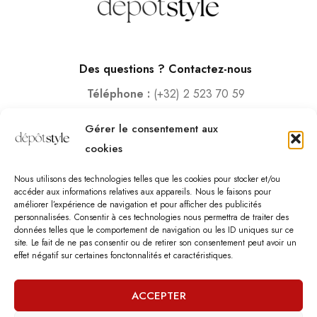
Des questions ? Contactez-nous
Téléphone :
(+32) 2 523 70 59
Email :
contact@depotstyle.be
Gérer le consentement aux
Adresse :
Rue des Deux Gares 6, 1070 Bruxelles
cookies
Heures d’ouverture
Nous utilisons des technologies telles que les cookies pour stocker et/ou
Lundi – Samedi :
10:00 – 18:30
accéder aux informations relatives aux appareils. Nous le faisons pour
améliorer l’expérience de navigation et pour afficher des publicités
Vendredi :
10:00-13:00 – 15:00 -18:30
personnalisées. Consentir à ces technologies nous permettra de traiter des
Dimanche :
12:00-18:00
données telles que le comportement de navigation ou les ID uniques sur ce
site. Le fait de ne pas consentir ou de retirer son consentement peut avoir un
effet négatif sur certaines fonctonnalités et caractéristiques.
Nous sommes fermés les jours fériés.
ACCEPTER