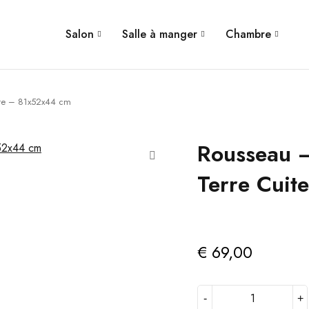
Salon
Salle à manger
Chambre
ite – 81x52x44 cm
Rousseau –
Terre Cui
€
69,00