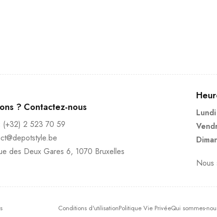
Heur
ions ? Contactez-nous
Lundi
:
(+32) 2 523 70 59
Vendr
act@depotstyle.be
Diman
ue des Deux Gares 6, 1070 Bruxelles
Nous s
s
Conditions d'utilisation
Politique Vie Privée
Qui sommes-nou