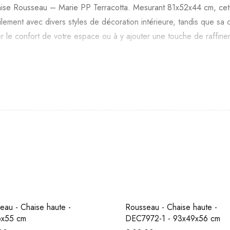
haise Rousseau – Marie PP Terracotta. Mesurant 81x52x44 cm, cette
ilement avec divers styles de décoration intérieure, tandis que sa
le confort de votre espace ou à y ajouter une touche de raffineme
eau - Chaise haute -
Rousseau - Chaise haute -
6x55 cm
DEC7972-1 - 93x49x56 cm