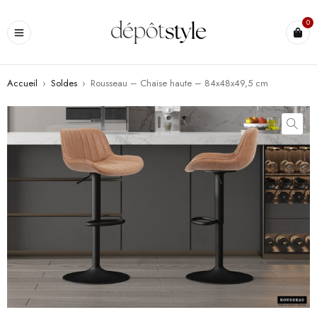
0
Accueil
›
Soldes
›
Rousseau – Chaise haute – 84x48x49,5 cm