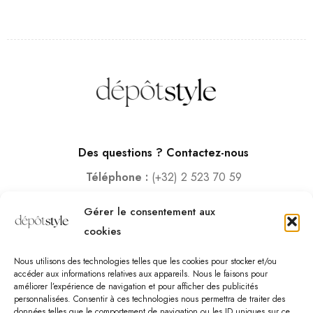
Des questions ? Contactez-nous
Téléphone :
(+32) 2 523 70 59
Email :
contact@depotstyle.be
Gérer le consentement aux
Adresse :
Rue des Deux Gares 6, 1070 Bruxelles
cookies
Heures d’ouverture
Nous utilisons des technologies telles que les cookies pour stocker et/ou
Lundi – Samedi :
10:00 – 18:30
accéder aux informations relatives aux appareils. Nous le faisons pour
améliorer l’expérience de navigation et pour afficher des publicités
Vendredi :
10:00-13:00 – 15:00 -18:30
personnalisées. Consentir à ces technologies nous permettra de traiter des
Dimanche :
12:00-18:00
données telles que le comportement de navigation ou les ID uniques sur ce