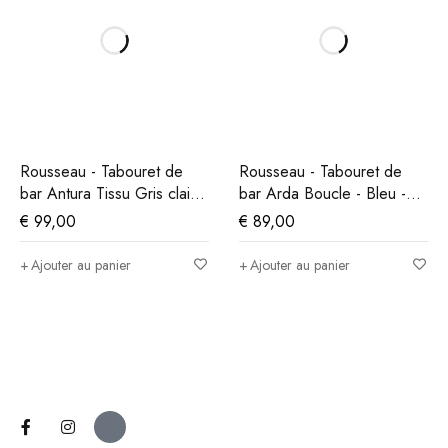
Rousseau - Tabouret de
Rousseau - Tabouret de
bar Antura Tissu Gris clair -
bar Arda Boucle - Bleu -
97x46x53 cm
86x49x46 cm
€
99,00
€
89,00
Ajouter au panier
Ajouter au panier