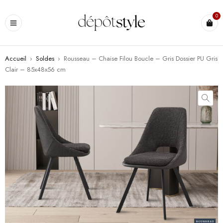
0
Accueil
›
Soldes
›
Rousseau – Chaise Filou Boucle – Gris Dossier PU Gris
Clair – 85x48x56 cm