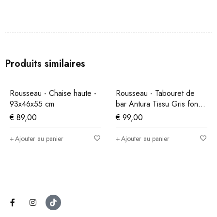
Produits similaires
Rousseau - Chaise haute -
Rousseau - Tabouret de
93x46x55 cm
bar Antura Tissu Gris foncé
- 97x46x53 cm
€
89,00
€
99,00
Ajouter au panier
Ajouter au panier