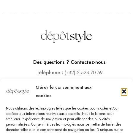
Des questions ? Contactez-nous
Téléphone :
(+32) 2 523 70 59
Email :
contact@depotstyle.be
Gérer le consentement aux
Adresse :
Rue des Deux Gares 6, 1070 Bruxelles
cookies
Heures d’ouverture
Nous utilisons des technologies telles que les cookies pour stocker et/ou
Lundi – Samedi :
10:00 – 18:30
accéder aux informations relatives aux appareils. Nous le faisons pour
améliorer l’expérience de navigation et pour afficher des publicités
Vendredi :
10:00-13:00 – 15:00 -18:30
personnalisées. Consentir à ces technologies nous permettra de traiter des
Dimanche :
12:00-18:00
données telles que le comportement de navigation ou les ID uniques sur ce