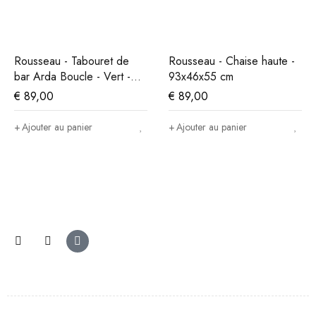
Rousseau - Tabouret de
Rousseau - Chaise haute -
bar Arda Boucle - Vert -
93x46x55 cm
86x49x46 cm
€
89,00
€
89,00
Ajouter au panier
Ajouter au panier