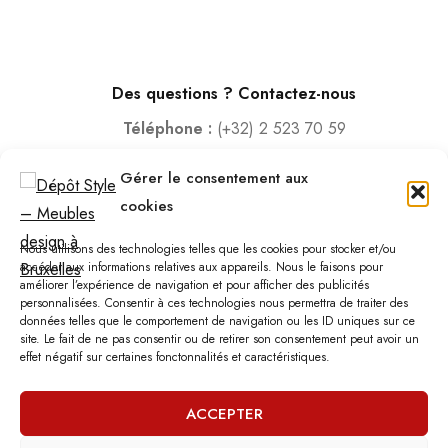
Des questions ? Contactez-nous
Téléphone :
(+32) 2 523 70 59
Email :
contact@depotstyle.be
Gérer le consentement aux
Adresse :
Rue des Deux Gares 6, 1070 Bruxelles
cookies
Heures d’ouverture
Nous utilisons des technologies telles que les cookies pour stocker et/ou
Lundi – Samedi :
10:00 – 18:30
accéder aux informations relatives aux appareils. Nous le faisons pour
améliorer l’expérience de navigation et pour afficher des publicités
Vendredi :
10:00-13:00 – 15:00 -18:30
personnalisées. Consentir à ces technologies nous permettra de traiter des
Dimanche :
12:00-18:00
données telles que le comportement de navigation ou les ID uniques sur ce
site. Le fait de ne pas consentir ou de retirer son consentement peut avoir un
effet négatif sur certaines fonctonnalités et caractéristiques.
Nous sommes fermés les jours fériés.
ACCEPTER