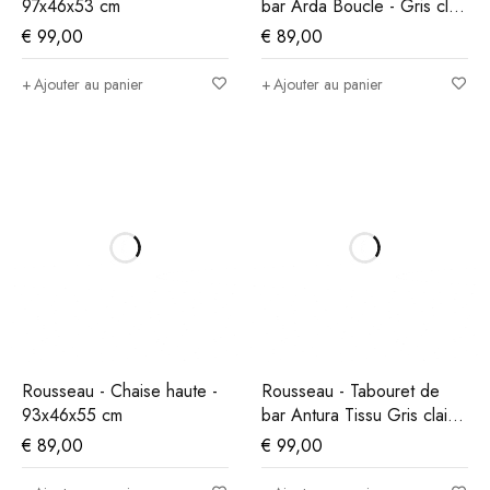
97x46x53 cm
bar Arda Boucle - Gris clair
- 86x49x46 cm
€
99,00
€
89,00
Ajouter au panier
Ajouter au panier
Rousseau - Chaise haute -
Rousseau - Tabouret de
93x46x55 cm
bar Antura Tissu Gris clair -
97x46x53 cm
€
89,00
€
99,00