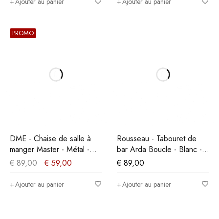
Ajouter au panier
Ajouter au panier
PROMO
DME - Chaise de salle à
Rousseau - Tabouret de
manger Master - Métal -
bar Arda Boucle - Blanc -
Noir - 35x86x36cm
86x49x46 cm
€
89,00
€
59,00
€
89,00
Ajouter au panier
Ajouter au panier