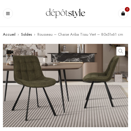
0
Accueil
›
Soldes
›
Rousseau – Chaise Ariba Tissu Vert – 80x51x61 cm