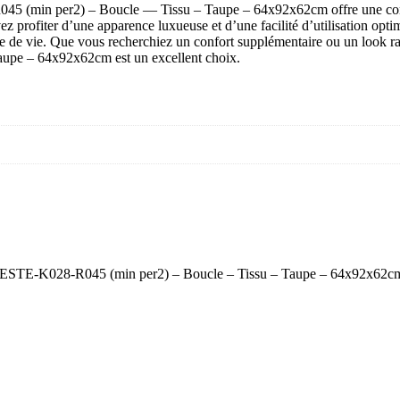
-
 (min per2) – Boucle — Tissu – Taupe – 64x92x62cm offre une combina
Tissu
 profiter d’une apparence luxueuse et d’une facilité d’utilisation optima
-
urée de vie. Que vous recherchiez un confort supplémentaire ou un look r
Taupe
pe – 64x92x62cm est un excellent choix.
-
64x92x62cm
TTRIESTE-K028-R045 (min per2) – Boucle – Tissu – Taupe – 64x92x62c