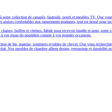
à notre collection de canapés, fauteuils, poufs et meubles TV. Que vous
es assises confortables aux rangements pratiques, tout est pensé pour un
chaises, buffets et vitrines. Idéale pour recevoir famille et amis, notre 
t à vos repas du quotidien comme à vos grandes occasions.
n de lits, matelas, sommiers et tables de chevet. Que vous recherchiez u
arfait. Nos meubles de chambre allient design, ergonomie et durabilité p