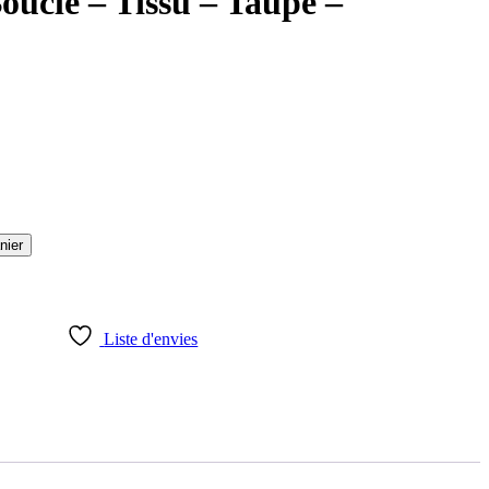
oucle – Tissu – Taupe –
nier
Liste d'envies