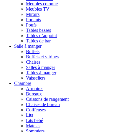
Meubles colonne
Meubles TV
Miroirs
Portants
Poufs
Tables basses
Tables d’appoint
Tables de bar
Salle à manger
Buffets
Buffets et vitrines
Chaises
Salles à manger
Tables à manger
Vaisseliers
Chambre
Armoires
Bureaux
Caissons de rangement
Chaises de bureau
Coiffeuses
Lits
Lits bébé
Matelas
Sommiers