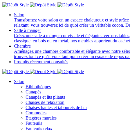
Salon
Transformez votre salon en un espace chaleureux et stylé grâce 
relaxant, vous trouverez ici de quoi créer un véritable cocon. D
Salle à manger
Créez une salle à manger conviviale et élégante avec nos tables, 
classique, en bois ou en métal, nos meubles apportent du cache
Chambre
Aménagez une chambre confortable et élégante avec notre sélectio
trouvez tout ce qu’il vous faut pour créer un espace de repos p
Produits récemment consultés
Salon
Bibliothèques
Canapés
Canapés et lits pliants
Chaises de relaxation
Chaises hautes et tabourets de bar
Commodes
Etagères murales
Fauteuils
Fauteuils relax