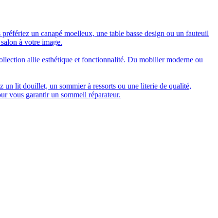
 préfériez un canapé moelleux, une table basse design ou un fauteuil
 salon à votre image.
collection allie esthétique et fonctionnalité. Du mobilier moderne ou
n lit douillet, un sommier à ressorts ou une literie de qualité,
our vous garantir un sommeil réparateur.