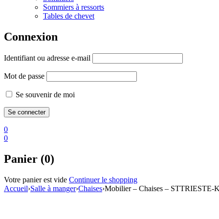
Sommiers à ressorts
Tables de chevet
Connexion
Identifiant ou adresse e-mail
Mot de passe
Se souvenir de moi
0
0
Panier (0)
Votre panier est vide
Continuer le shopping
Accueil
›
Salle à manger
›
Chaises
›
Mobilier – Chaises – STTRIESTE-K
PROMO