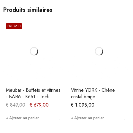
Produits similaires
PROMO
Meubar - Buffets et vitrines
Vitrine YORK - Chêne
- BAR6 - K661 - Teck
cristal beige
Orange/Noir -
€
849,00
€
679,00
€
1.095,00
122x188x50cm
Ajouter au panier
Ajouter au panier