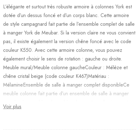
L’élégante et surtout très robuste armoire à colonnes York est
dotée d’un dessus foncé et d’un corps blanc. Cette armoire
de style campagnard fait partie de l’ensemble complet de salle
à manger York de Meubar. Si la version claire ne vous convient
pas, il existe également la version chêne foncé avec le code
couleur K550. Avec cette armoire colonne, vous pouvez
également choisir le sens de rotation : gauche ou droite.
Meuble mural/Meuble colonne gaucheCouleur : Mélèze et
chêne cristal beige (code couleur K467)Matériau :
MélamineEnsemble de salle à manger complet disponibleCe
meuble colonne fait partie d’un ensemble de salle à manger
complet, les meubles disponibles dans cette collection sont :
Voir plus
Table à manger York avec pieds réguliers ou pieds en XTable
d’appoint York carrée ou rectangulaireMeuble TV YorkTable
basse York carrée ou rectangulaireMeuble bar YorkVitrine
YorkDressoir YorkMiroir YorkChaise York