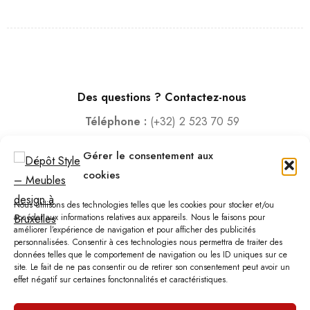
Des questions ? Contactez-nous
Téléphone :
(+32) 2 523 70 59
Email :
contact@depotstyle.be
Gérer le consentement aux
Adresse :
Rue des Deux Gares 6, 1070 Bruxelles
cookies
Heures d’ouverture
Nous utilisons des technologies telles que les cookies pour stocker et/ou
Lundi – Samedi :
10:00 – 18:30
accéder aux informations relatives aux appareils. Nous le faisons pour
améliorer l’expérience de navigation et pour afficher des publicités
Vendredi :
10:00-13:00 – 15:00 -18:30
personnalisées. Consentir à ces technologies nous permettra de traiter des
Dimanche :
12:00-18:00
données telles que le comportement de navigation ou les ID uniques sur ce
site. Le fait de ne pas consentir ou de retirer son consentement peut avoir un
effet négatif sur certaines fonctonnalités et caractéristiques.
Nous sommes fermés les jours fériés.