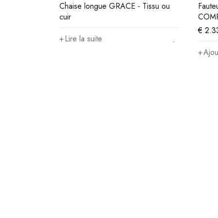
Chaise longue GRACE - Tissu ou
Faute
cuir
COMPA
€
2.3
Lire la suite
Ajou