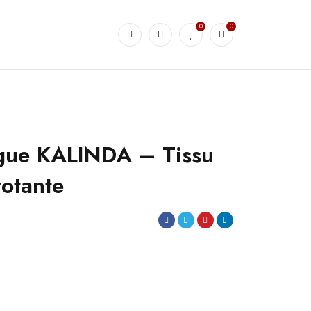
0
0
ngue KALINDA – Tissu
votante