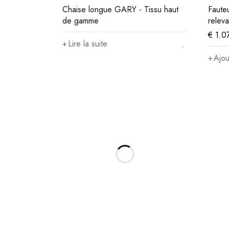
Chaise longue GARY - Tissu haut
Fauteu
de gamme
relev
€
1.0
Lire la suite
Ajou