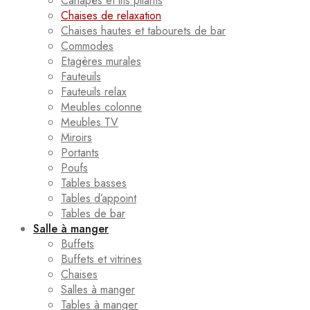
Canapés et lits pliants
Chaises de relaxation
Chaises hautes et tabourets de bar
Commodes
Etagères murales
Fauteuils
Fauteuils relax
Meubles colonne
Meubles TV
Miroirs
Portants
Poufs
Tables basses
Tables d’appoint
Tables de bar
Salle à manger
Buffets
Buffets et vitrines
Chaises
Salles à manger
Tables à manger