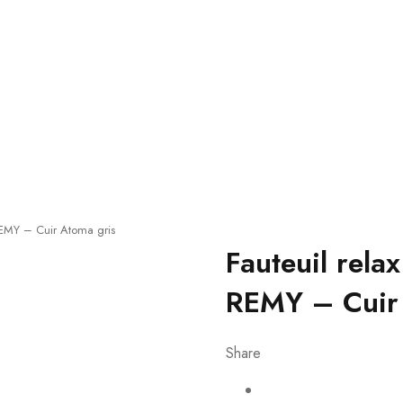
 REMY – Cuir Atoma gris
Fauteuil rela
REMY – Cuir 
Share