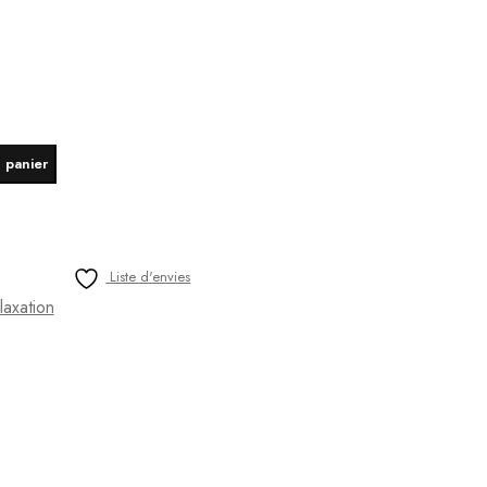
 panier
Liste d'envies
laxation