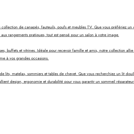
 collection de canapés, fauteuils, poufs et meubles TV. Que vous préfériez un 
s aux rangements pratiques, tout est pensé pour un salon à votre image.
, buffets et vitrines. Idéale pour recevoir famille et amis, notre collection all
mme à vos grandes occasions.
ts, matelas, sommiers et tables de chevet. Que vous recherchiez un lit douillet
lient design, ergonomie et durabilité pour vous garantir un sommeil réparateur