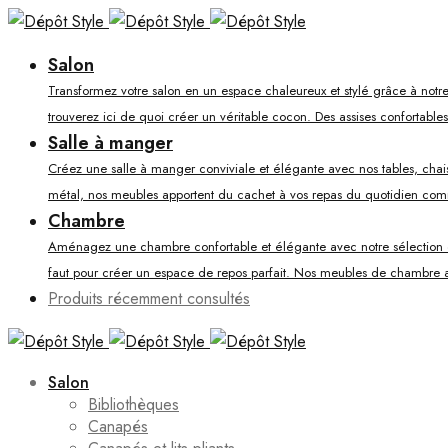
Salon
Transformez votre salon en un espace chaleureux et stylé grâce à notre
trouverez ici de quoi créer un véritable cocon. Des assises confortable
Salle à manger
Créez une salle à manger conviviale et élégante avec nos tables, chaises
métal, nos meubles apportent du cachet à vos repas du quotidien co
Chambre
Aménagez une chambre confortable et élégante avec notre sélection de li
faut pour créer un espace de repos parfait. Nos meubles de chambre al
Produits récemment consultés
Salon
Bibliothèques
Canapés