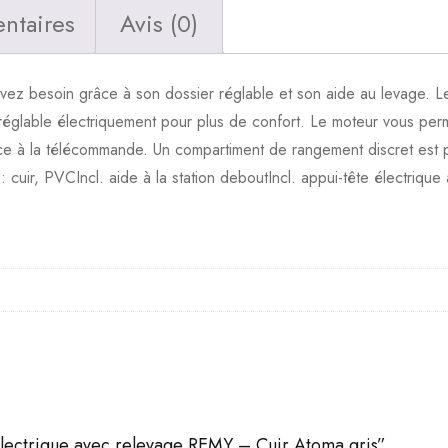
gris
ntaires
Avis (0)
avez besoin grâce à son dossier réglable et son aide au levage. Le 
réglable électriquement pour plus de confort. Le moteur vous perme
 grâce à la télécommande. Un compartiment de rangement discret est 
: cuir, PVCIncl. aide à la station deboutIncl. appui-tête électriq
x électrique avec relevage REMY – Cuir Atoma gris”