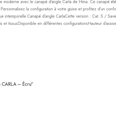
ance moderne avec le canapé d’angle Carla de Hima. Ce canapé élég
r. Personnalisez la configuration à votre guise et profitez d’un co
crue intemporelle.Canapé d’angle CarlaCette version : Cat. S / Sa
is et tissusDisponible en différentes configurationsHauteur d’assi
gle CARLA – Écru”