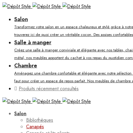
Salon
Transformez votre salon en un espace chaleureux et stylé grâce à notre
trouverez ici de quoi créer un véritable cocon. Des assises confortable
Salle à manger
Créez une salle à manger conviviale et élégante avec nos tables, chaises
métal, nos meubles apportent du cachet à vos repas du quotidien co
Chambre
Aménagez une chambre confortable et élégante avec notre sélection de li
faut pour créer un espace de repos parfait. Nos meubles de chambre al
Produits récemment consultés
Salon
Bibliothèques
Canapés