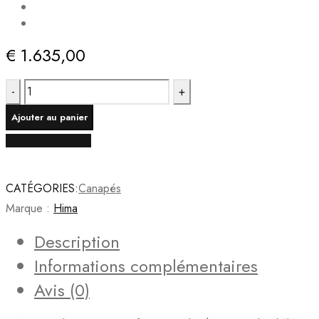
€
1.635,00
quantité
de
Ajouter au panier
Canapé
Acheter maintenant
d'angle
CARLA
-
CATÉGORIES:
Canapés
Écru
Marque :
Hima
Description
Informations complémentaires
Avis (0)