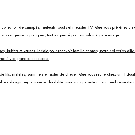
 collection de canapés, fauteuils, poufs et meubles TV. Que vous préfériez un 
s aux rangements pratiques, tout est pensé pour un salon à votre image.
, buffets et vitrines. Idéale pour recevoir famille et amis, notre collection all
mme à vos grandes occasions.
ts, matelas, sommiers et tables de chevet. Que vous recherchiez un lit douillet
lient design, ergonomie et durabilité pour vous garantir un sommeil réparateur