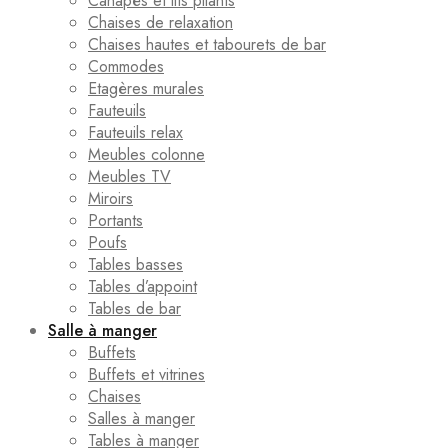
Canapés et lits pliants
Chaises de relaxation
Chaises hautes et tabourets de bar
Commodes
Etagères murales
Fauteuils
Fauteuils relax
Meubles colonne
Meubles TV
Miroirs
Portants
Poufs
Tables basses
Tables d’appoint
Tables de bar
Salle à manger
Buffets
Buffets et vitrines
Chaises
Salles à manger
Tables à manger