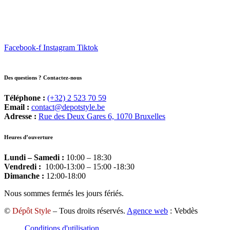
-
€ 539,00.
179x90x50cm
Facebook-f
Instagram
Tiktok
Des questions ? Contactez-nous
Téléphone :
(+32) 2 523 70 59
Email :
contact@depotstyle.be
Adresse :
Rue des Deux Gares 6, 1070 Bruxelles
Heures d’ouverture
Lundi – Samedi :
10:00 – 18:30
Vendredi :
10:00-13:00 – 15:00 -18:30
Dimanche :
12:00-18:00
Nous sommes fermés les jours fériés.
©
Dépôt Style
– Tous droits réservés.
Agence web
: Vebdès
Conditions d'utilisation