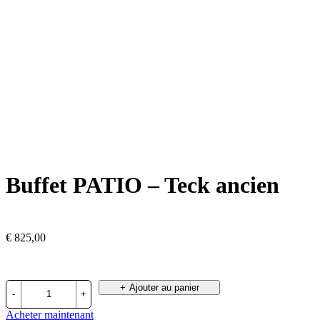
Buffet PATIO – Teck ancien
€
825,00
quantité
Ajouter au panier
de
Buffet
Acheter maintenant