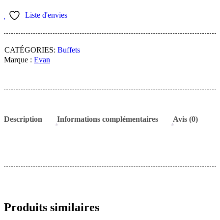
PATIO
-
Liste d'envies
Teck
ancien
CATÉGORIES:
Buffets
Marque :
Evan
Description
Informations complémentaires
Avis (0)
Produits similaires