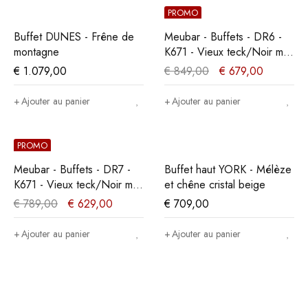
PROMO
Buffet DUNES - Frêne de
Meubar - Buffets - DR6 -
montagne
K671 - Vieux teck/Noir mat
- 238x90x50cm
€
1.079,00
€
849,00
€
679,00
Ajouter au panier
Ajouter au panier
PROMO
Meubar - Buffets - DR7 -
Buffet haut YORK - Mélèze
K671 - Vieux teck/Noir mat
et chêne cristal beige
- 207x90x50cm
€
789,00
€
629,00
€
709,00
Ajouter au panier
Ajouter au panier