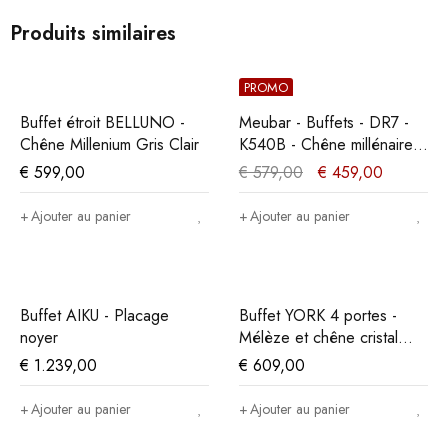
Produits similaires
PROMO
Buffet étroit BELLUNO -
Meubar - Buffets - DR7 -
Chêne Millenium Gris Clair
K540B - Chêne millénaire
gris clair - 226x86x50cm
€
599,00
€
579,00
€
459,00
Ajouter au panier
Ajouter au panier
Buffet AIKU - Placage
Buffet YORK 4 portes -
noyer
Mélèze et chêne cristal
beige
€
1.239,00
€
609,00
Ajouter au panier
Ajouter au panier