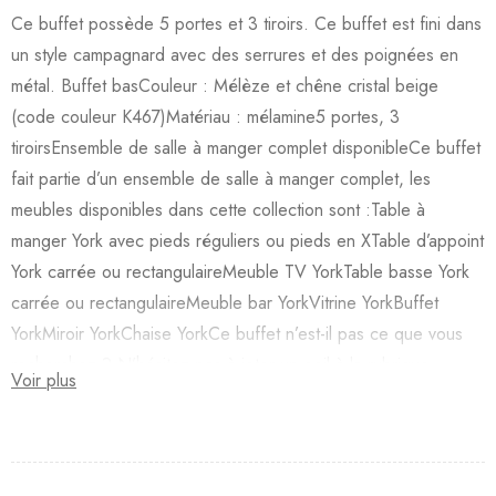
Ce buffet possède 5 portes et 3 tiroirs. Ce buffet est fini dans
un style campagnard avec des serrures et des poignées en
métal. Buffet basCouleur : Mélèze et chêne cristal beige
(code couleur K467)Matériau : mélamine5 portes, 3
tiroirsEnsemble de salle à manger complet disponibleCe buffet
fait partie d’un ensemble de salle à manger complet, les
meubles disponibles dans cette collection sont :Table à
manger York avec pieds réguliers ou pieds en XTable d’appoint
York carrée ou rectangulaireMeuble TV YorkTable basse York
carrée ou rectangulaireMeuble bar YorkVitrine YorkBuffet
YorkMiroir YorkChaise YorkCe buffet n’est-il pas ce que vous
recherchez ? N’hésitez pas à jeter un oeil à la rubrique
Voir plus
buffets sous Meubles, vous y trouverez certainement le buffet
de vos rêves !