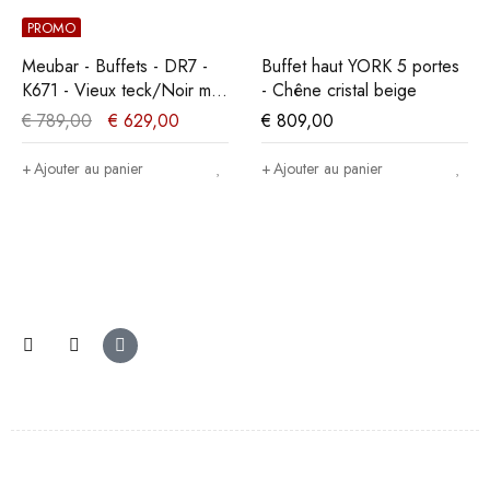
PROMO
Meubar - Buffets - DR7 -
Buffet haut YORK 5 portes
K671 - Vieux teck/Noir mat
- Chêne cristal beige
- 207x90x50cm
€
789,00
€
629,00
€
809,00
Ajouter au panier
Ajouter au panier