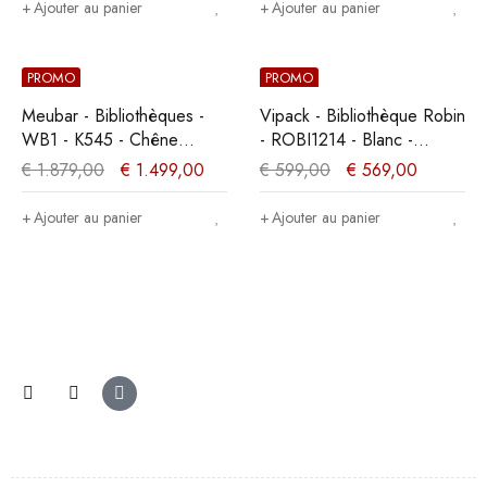
Ajouter au panier
Ajouter au panier
PROMO
PROMO
Meubar - Bibliothèques -
Vipack - Bibliothèque Robin
WB1 - K545 - Chêne
- ROBI1214 - Blanc -
Millenium - 233x221x49cm
40x204xcm
€
1.879,00
€
1.499,00
€
599,00
€
569,00
Ajouter au panier
Ajouter au panier