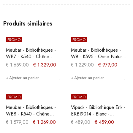
Produits similaires
PROMO
PROMO
Meubar - Bibliothèques -
Meubar - Bibliothèques -
WB7 - K540 - Chêne
W8 - K595 - Orme Naturel
Millenium clair -
- 197x209x50cm
€
1.659,00
€
1.329,00
€
1.229,00
€
979,00
222x211x50cm
Ajouter au panier
Ajouter au panier
PROMO
PROMO
Meubar - Bibliothèques -
Vipack - Bibliothèque Erik -
WB8 - K540 - Chêne
ERBI9014 - Blanc -
Millenium clair -
39x205,5x87cm
€
1.579,00
€
1.269,00
€
489,00
€
459,00
197x211x50cm