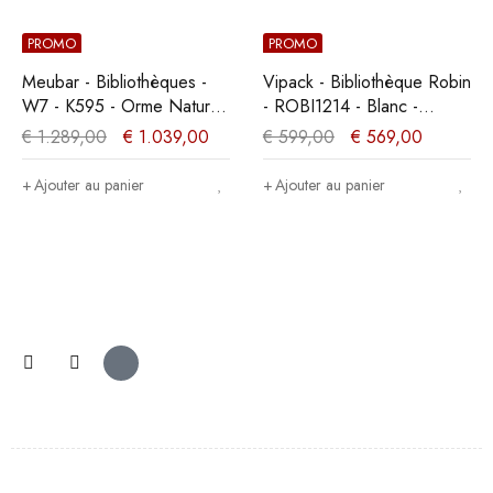
PROMO
PROMO
Meubar - Bibliothèques -
Vipack - Bibliothèque Robin
W7 - K595 - Orme Naturel
- ROBI1214 - Blanc -
- 216x209x50cm
40x204xcm
€
1.289,00
€
1.039,00
€
599,00
€
569,00
Ajouter au panier
Ajouter au panier