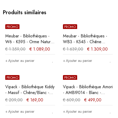
Produits similaires
PROMO
PROMO
Meubar - Bibliothèques -
Meubar - Bibliothèques -
W6 - K595 - Orme Naturel
WB3 - K545 - Chêne
- 249x209x50cm
Millenium - 180x221x49cm
€
1.359,00
€
1.089,00
€
1.639,00
€
1.309,00
Ajouter au panier
Ajouter au panier
PROMO
PROMO
Vipack - Bibliothèque Kiddy
Vipack - Bibliothèque Amori
- Massif - Chêne/Blanc -
- AMBI9014 - Blanc -
90x170x34cm
40x190x90cm
€
209,00
€
169,00
€
609,00
€
499,00
Ajouter au panier
Ajouter au panier