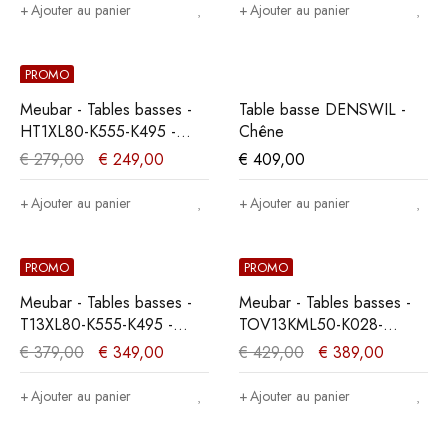
Ajouter au panier
Ajouter au panier
PROMO
Meubar - Tables basses -
Table basse DENSWIL -
HT1XL80-K555-K495 -
Chêne
Vieux chêne - 68x43x68cm
€
279,00
€
249,00
€
409,00
Ajouter au panier
Ajouter au panier
PROMO
PROMO
Meubar - Tables basses -
Meubar - Tables basses -
T13XL80-K555-K495 -
TOV13KML50-K028-
Vieux chêne -
K660BL - Teck Orange -
€
379,00
€
349,00
€
429,00
€
389,00
135x43x68cm
135x39x68cm
Ajouter au panier
Ajouter au panier