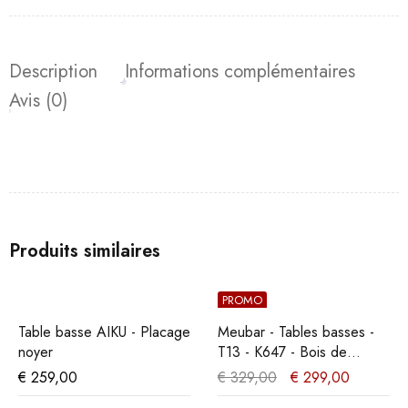
Description
Informations complémentaires
Avis (0)
Produits similaires
PROMO
Table basse AIKU - Placage
Meubar - Tables basses -
noyer
T13 - K647 - Bois de
marine foncé/Noir -
€
259,00
€
329,00
€
299,00
135x42x68cm