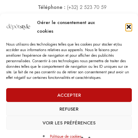
Téléphone :
(+32) 2 523 70 59
Email :
contact@depotstyle.be
Gérer le consentement aux
Adresse :
Rue des Deux Gares 6, 1070 Bruxelles
cookies
Heures d’ouverture
Nous utilisons des technologies telles que les cookies pour stocker et/ou
Lundi – Samedi :
10:00 – 18:30
accéder aux informations relatives aux appareils. Nous le faisons pour
améliorer l’expérience de navigation et pour afficher des publicités
Vendredi :
10:00-13:00 – 15:00 -18:30
personnalisées. Consentir à ces technologies nous permettra de traiter des
Dimanche :
12:00-18:00
données telles que le comportement de navigation ou les ID uniques sur ce
site. Le fait de ne pas consentir ou de retirer son consentement peut avoir un
effet négatif sur certaines fonctonnalités et caractéristiques.
Nous sommes fermés les jours fériés.
ACCEPTER
REFUSER
©
Dépôt Style
– Tous droits réservés.
Agence web
: Vebdès
Conditions d'utilisation
Politique Vie Privée
Qui sommes-nous
VOIR LES PRÉFÉRENCES
Politique de cookies
0