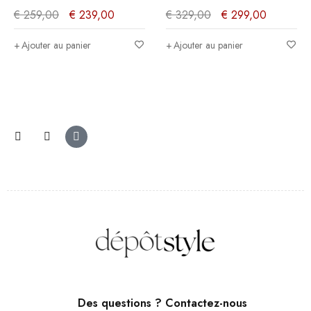
tal
marine foncé/Noir -
Orme Naturel -
00
€
329,00
€
299,00
€
379,00
€
339,0
x78x45cm
135x42x68cm
135x43x68cm
Ajouter au panier
Ajouter au panier
Des questions ? Contactez-nous