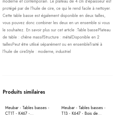
moderne et contemporain. Le plateau de 4 cm d’épaisseur est
protégé par de l’huile de cire, ce qui le rend facile à nettoyer.
Cette table basse est également disponible en deux tailles,
vous pouvez donc combiner les deux en un ensemble si vous
le souhaitez. En savoir plus sur cet article :Table bassePlateau
de table : chêne massifStructure : métalDisponible en 2
taillesPeut être utilisé séparément ou en ensembleTraité à
l’huile de cireStyle : moderne, industriel
Produits similaires
PROMO
PROMO
sses -
Meubar - Tables basses -
Meubar - Tables bas
T13 - K647 - Bois de
T13KL80-K595-K595